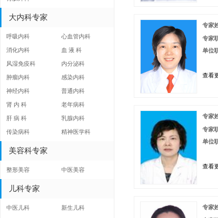
大内科专家
专家
呼吸内科
心血管内科
专家
消化内科
血 液 科
单位
风湿免疫科
内分泌科
查看更
肿瘤内科
感染内科
神经内科
普通内科
肾 内 科
老年病科
专家
肝 病 科
乳腺内科
专家
传染病科
精神医学科
单位
美容科专家
查看更
整形美容
中医美容
儿科专家
专家
中医儿科
新生儿科