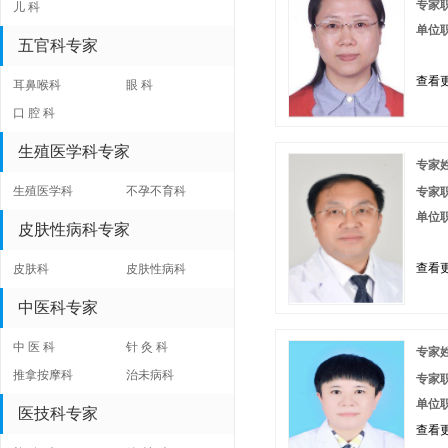
专家
儿 科
单位
五官科专家
查看更
耳鼻喉科
眼 科
口 腔 科
生殖医学科专家
专家
生殖医学科
不孕不育科
专家
单位
皮肤性病科专家
查看更
皮肤科
皮肤性病科
中医科专家
中 医 科
针 灸 科
专家
推拿按摩科
治未病科
专家
单位
医技科专家
查看更