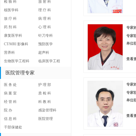
检 验 科
放 射 科
核医学科
理 疗 科
放 疗 科
病 理 科
药 剂 科
心 理 科
专家
康复医学科
针刀专科
专家
单位
CT/MRI 影像科
预防医学
营养科
超声科
查看更
生物医学工程科
临床医学工程
医院管理专家
专家
医 务 处
护 理 部
专家
病 案 室
质 检 科
单位
经 管 科
科 教 科
院 办
感染管理科
查看更
信 息 科
医院管理
干部保健处