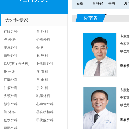
新疆
台湾省
香港
澳
湖南省
大外科专家
神经外科
普 外 科
专家
胸 外 科
心脏外科
专家
泌尿外科
骨 科
单位
血管外科
麻 醉 科
ICU(重症医学科)
肝胆胰外科
查看更
烧 伤 科
疼 痛 科
肛肠外科
急 诊 科
肿瘤外科
手 外 科
专家
头颈外科
乳腺外科
专家
微创外科
心血管外科
单位
脑 外 科
器官移植科
查看更
创伤外科
甲状腺外科
胃肠外科